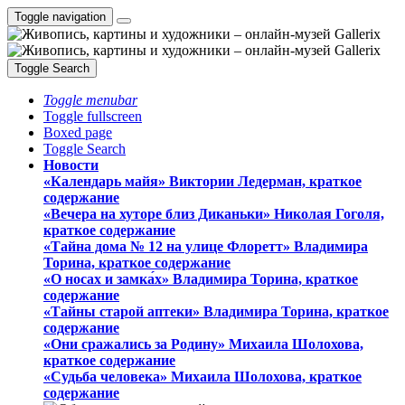
Toggle navigation
Toggle Search
Toggle menubar
Toggle fullscreen
Boxed page
Toggle Search
Новости
«Календарь майя» Виктории Ледерман, краткое
содержание
«Вечера на хуторе близ Диканьки» Николая Гоголя,
краткое содержание
«Тайна дома № 12 на улице Флоретт» Владимира
Торина, краткое содержание
«О носах и замка́х» Владимира Торина, краткое
содержание
«Тайны старой аптеки» Владимира Торина, краткое
содержание
«Они сражались за Родину» Михаила Шолохова,
краткое содержание
«Судьба человека» Михаила Шолохова, краткое
содержание