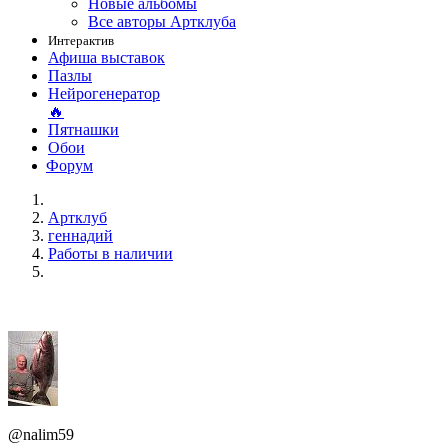
Новые альбомы
Все авторы Артклуба
Интерактив
Афиша выставок
Пазлы
Нейрогенератор
🔥
Пятнашки
Обои
Форум
Артклуб
геннадий
Работы в наличии
@nalim59